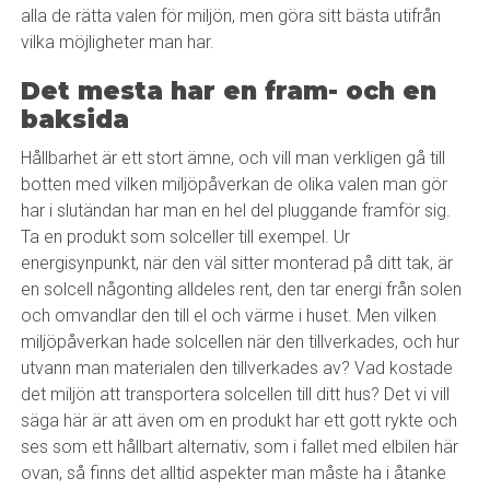
alla de rätta valen för miljön, men göra sitt bästa utifrån
vilka möjligheter man har.
Det mesta har en fram- och en
baksida
Hållbarhet är ett stort ämne, och vill man verkligen gå till
botten med vilken miljöpåverkan de olika valen man gör
har i slutändan har man en hel del pluggande framför sig.
Ta en produkt som solceller till exempel. Ur
energisynpunkt, när den väl sitter monterad på ditt tak, är
en solcell någonting alldeles rent, den tar energi från solen
och omvandlar den till el och värme i huset. Men vilken
miljöpåverkan hade solcellen när den tillverkades, och hur
utvann man materialen den tillverkades av? Vad kostade
det miljön att transportera solcellen till ditt hus? Det vi vill
säga här är att även om en produkt har ett gott rykte och
ses som ett hållbart alternativ, som i fallet med elbilen här
ovan, så finns det alltid aspekter man måste ha i åtanke