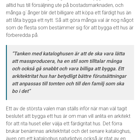
alltid hus till försäljning ute på bostadsmarknaden, och
många g¨ånger blir det billigare att köpa ett färdigt hus än
att låta bygga ett nytt. Så att göra många val är nog något
som de flesta som bestämmer sig för att bygga ett hus är
förberedda på.
”Tanken med kataloghusen är att de ska vara lätta
att massproducera, ha en stil som tilltalar många
och också gå snabbt och vara billiga att bygga. Ett
arkitektritat hus har betydligt bättre förutsättningar
att anpassas till tomten och till den familj som ska
bo i det”
Ett av de största valen man ställs inför när man väl tagit
beslutet att bygga ett hus är om man vill anlita en arkitekt
för att rita huset eller välja ett färdigritat hus. Det förra
brukar benämnas arkitektritat och det senare kataloghus,
även om ett kataloghus naturligtvis också är ritat av en