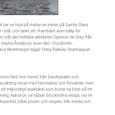
ch har en höjd på mellan en meter på Gamla Stans
stål, och tänkt att i framtiden även hålla för
n står den brittiske arkitekten Spencer de Grey från
 Västra Årstabron, även den i Stockholm.
lva tillverkningen ligger China Railway Shanhaiguan
rons färd över havet, från Suezkanalen och
ga iakttog resan med fascination och förväntan, men
r ett miljövidrigt spektakel som borde ha lösts på ett
kning. När bron väl nådde Stockholms inlopp, vid 14-
ksamhet, både positiv och negativ, från media och