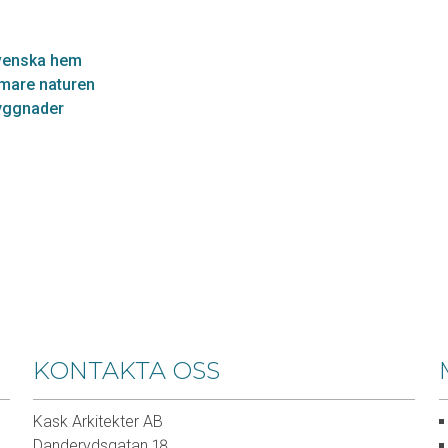
svenska hem
ärmare naturen
byggnader
KONTAKTA OSS
Kask Arkitekter AB
Danderydsgatan 18